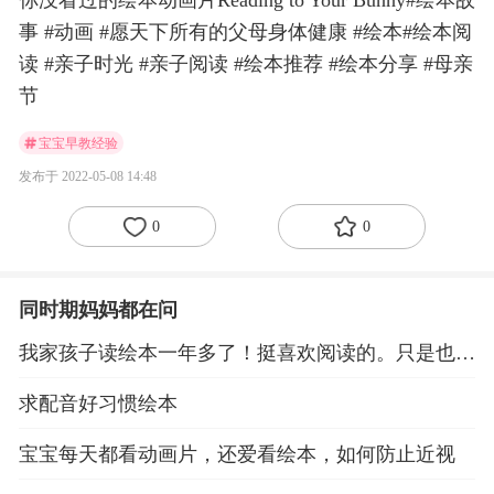
你没看过的绘本动画片Reading to Your Bunny#绘本故
事 #动画 #愿天下所有的父母身体健康 #绘本#绘本阅
读 #亲子时光 #亲子阅读 #绘本推荐 #绘本分享 #母亲
节
宝宝早教经验
发布于 2022-05-08 14:48
0
0
同时期妈妈都在问
我家孩子读绘本一年多了！挺喜欢阅读的。只是也特
别喜欢看动画片
求配音好习惯绘本
宝宝每天都看动画片，还爱看绘本，如何防止近视